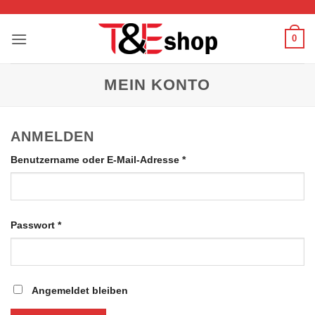
Zum
Inhalt
0
springen
MEIN KONTO
ANMELDEN
Erforderlich
Benutzername oder E-Mail-Adresse
*
Erforderlich
Passwort
*
Angemeldet bleiben