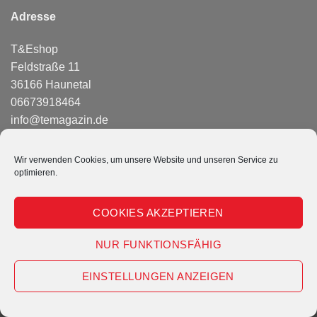
Adresse
T&Eshop
Feldstraße 11
36166 Haunetal
06673918464
info@temagazin.de
Wir verwenden Cookies, um unsere Website und unseren Service zu
PayPal
optimieren.
KONTAKT
IMPRESSUM
DATENSCHUTZERKLÄRUNG
AGB
COOKIE-RICHTLINIE (EU)
COOKIES AKZEPTIEREN
Copyright 2026 ©
T&E Shop
NUR FUNKTIONSFÄHIG
EINSTELLUNGEN ANZEIGEN