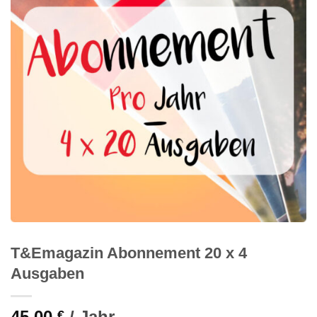
T&Emagazin Abon­ne­ment 20 x 4
Ausgaben
45,00
/ Jahr
€