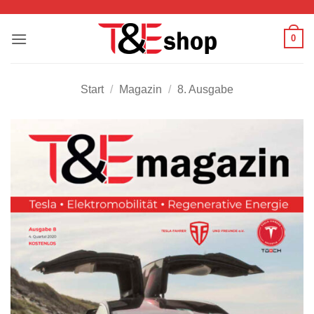
Zum
Inhalt
0
springen
Start
/
Magazin
/
8. Ausgabe