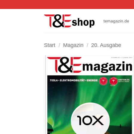
Zum
Inhalt
springen
temagazin.de
Start
/
Magazin
/
20. Ausgabe