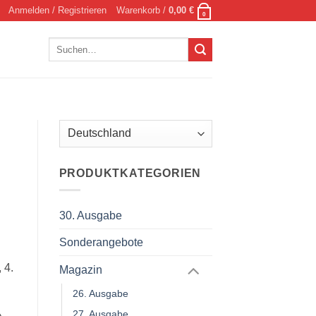
Anmelden / Registrieren
Warenkorb /
0,00
€
0
Suchen
nach:
PRODUKTKATEGORIEN
30. Ausgabe
Sonderangebote
 4.
Magazin
26. Ausgabe
27. Ausgabe