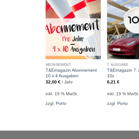
ABE
ABONNEMENT
7. AUSGABE
azin 9. Ausgabe
T&Emagazin Abon­ne­ment
T&Emagazin 7.
10 x 4 Ausgaben
10x
32,00
€
/ Jahr
6,21
€
9 % MwSt.
inkl. 19 % MwSt.
inkl. 19 % MwSt
rto
zzgl.
Porto
zzgl.
Porto