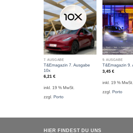
ABE
7. AUSGABE
9. AUSGABE
azin 9. Ausgabe
T&Emagazin 7. Ausgabe
T&Emagazin 9. 
10x
3,45
€
6,21
€
inkl. 19 % MwSt
9 % MwSt.
inkl. 19 % MwSt.
zzgl.
Porto
rto
zzgl.
Porto
HIER FINDEST DU UNS