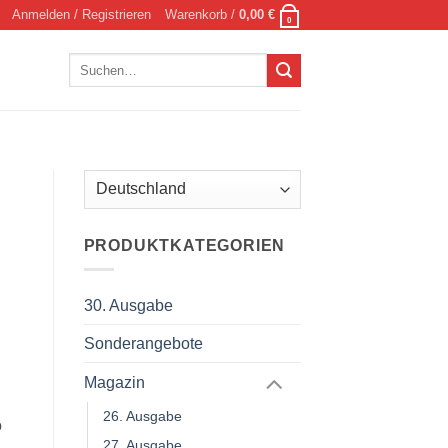
Anmelden / Registrieren
Warenkorb /
0,00
€
0
Suchen
nach:
,
PRODUKTKATEGORIEN
30. Ausgabe
Sonderangebote
Magazin
26. Ausgabe
o
27. Ausgabe