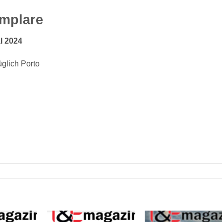
mplare
l 2024
glich Porto