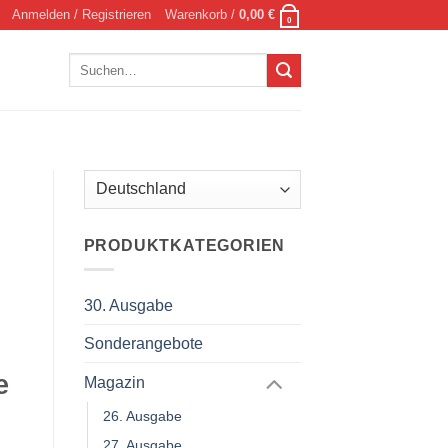
Anmelden / Registrieren
Warenkorb /
0,00
€
0
Suchen
nach:
PRODUKTKATEGORIEN
30. Ausgabe
Sonderangebote
e
Magazin
26. Ausgabe
27. Ausgabe