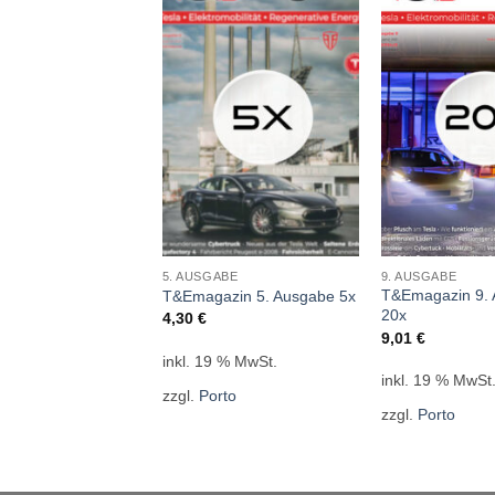
ABE
5. AUSGABE
9. AUSGABE
azin 2. Ausgabe 1
T&Emagazin 9.
T&Emagazin 5. Ausgabe 5x
20x
4,30
€
9,01
€
inkl. 19 % MwSt.
9 % MwSt.
inkl. 19 % MwSt
zzgl.
Porto
rto
zzgl.
Porto