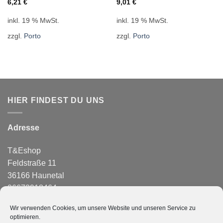
6,21
€
9,01
€
inkl. 19 % MwSt.
inkl. 19 % MwSt.
zzgl.
Porto
zzgl.
Porto
HIER FINDEST DU UNS
Adresse
T&Eshop
Feldstraße 11
36166 Haunetal
06673918464
info@temagazin.de
Wir verwenden Cookies, um unsere Website und unseren Service zu
optimieren.