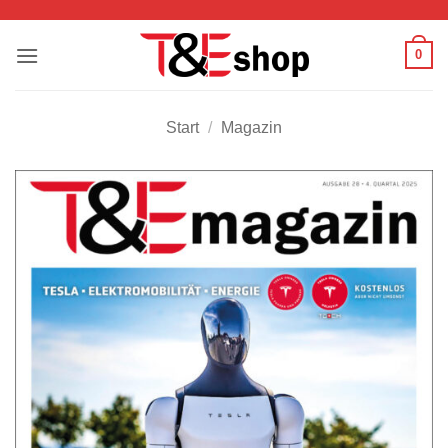
Zum
Inhalt
0
springen
Start
/
Magazin