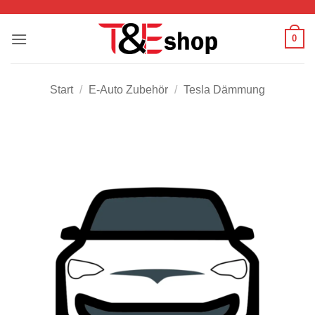
Zum
Inhalt
0
springen
Start
/
E-Auto Zubehör
/
Tesla Dämmung