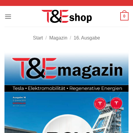
Zum
Inhalt
0
springen
Start
/
Magazin
/
16. Ausgabe