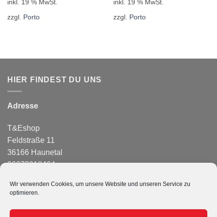
inkl. 19 % MwSt.
inkl. 19 % MwSt.
zzgl.
Porto
zzgl.
Porto
HIER FINDEST DU UNS
Adresse
T&Eshop
Feldstraße 11
36166 Haunetal
06673918464
info@temagazin.de
Wir verwenden Cookies, um unsere Website und unseren Service zu
optimieren.
PayPal