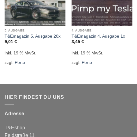
5. AUSGABE
4. AUSGABE
T&Emagazin 5. Ausgabe 20x
T&Emagazin 4. Ausgabe 1x
9,01
€
3,45
€
inkl. 19 % MwSt.
inkl. 19 % MwSt.
zzgl.
Porto
zzgl.
Porto
HIER FINDEST DU UNS
Adresse
T&Eshop
Feldstraße 11