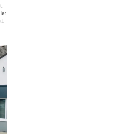
t.
ier
t.