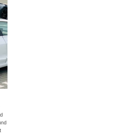
ed
und
t